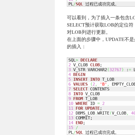
PL
/
SQL
 过程已成功完成。
可以看到，为了插入一条包含LO
SELECT预计获取LOB的定位
对LOB列进行更新。
在上面的步骤中，UPDATE不
的插入：
SQL
>
DECLARE
2
 V_CLOB 
CLOB
3
 V_STR VARCHAR2
(
32767
)
 :
=
 
4
BEGIN
5
INSERT
INTO
6
VALUES
(
2
,
'B'
,
 EMPTY_CLO
7
SELECT
8
INTO
9
FROM
10
WHERE
 ID 
=
2
11
FOR
UPDATE
12
 DBMS_LOB
.
WRITE
(
V_CLOB
,
4
13
14
END
15
/
PL
/
SQL
 过程已成功完成。