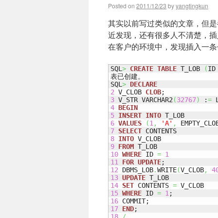
Posted on
2011/12/23
by
yangtingkun
其实以前写过类似的文章，但是
近发现，还有很多人不清楚，插
在客户的环境中，发现插入一条
SQL
>
CREATE
TABLE
 T_LOB 
(
ID
表已创建。

SQL
>
DECLARE
2
 V_CLOB 
CLOB
3
 V_STR VARCHAR2
(
32767
)
 :
=
 
4
BEGIN
5
INSERT
INTO
6
VALUES
(
1
,
'A'
,
 EMPTY_CLO
7
SELECT
8
INTO
9
FROM
10
WHERE
 ID 
=
1
11
FOR
UPDATE
12
 DBMS_LOB
.
WRITE
(
V_CLOB
,
4
13
UPDATE
14
SET
 CONTENTS 
=
15
WHERE
 ID 
=
1
16
17
END
18
/