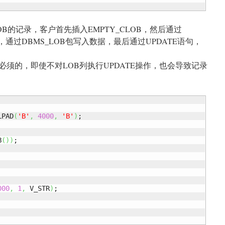
B的记录，客户首先插入EMPTY_CLOB，然后通过
符，通过DBMS_LOB包写入数据，最后通过UPDATE语句，
是必须的，即使不对LOB列执行UPDATE操作，也会导致记录
LPAD
(
'B'
,
4000
,
'B'
)
B
(
)
)
000
,
1
,
 V_STR
)