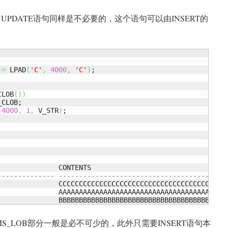
R UPDATE语句同样是不必要的，这个语句可以由INSERT的
:
=
 LPAD
(
'C'
,
4000
,
'C'
)
;

CLOB
(
)
)
_CLOB;

4000
,
1
,
 V_STR
)
;

-------------- ----------------------------------------
               CCCCCCCCCCCCCCCCCCCCCCCCCCCCCCCCCCCCCCCC

               AAAAAAAAAAAAAAAAAAAAAAAAAAAAAAAAAAAAAAAA

               BBBBBBBBBBBBBBBBBBBBBBBBBBBBBBBBBBBBBBBB
S_LOB部分一般是必不可少的，此外只需要INSERT语句本