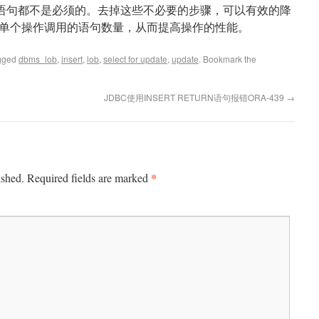
ATE语句都不是必须的。去掉这些不必要的步骤，可以有效的降
单个操作调用的语句数量，从而提高操作的性能。
gged
dbms_lob
,
insert
,
lob
,
select for update
,
update
. Bookmark the
JDBC使用INSERT RETURN语句报错ORA-439
→
*
ished.
Required fields are marked