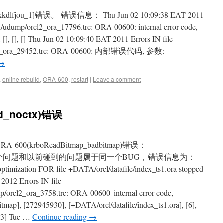
kdlfjou_1]错误。 错误信息： Thu Jun 02 10:09:38 EAT 2011
rcl/udump/orcl2_ora_17796.trc: ORA-00600: internal error code,
[], [], [], [] Thu Jun 02 10:09:40 EAT 2011 Errors IN file
orcl2_ora_29452.trc: ORA-00600: 内部错误代码, 参数:
→
,
online rebuild
,
ORA-600
,
restart
|
Leave a comment
ad_noctx)错误
0(krboReadBitmap_badbitmap)错误：
et/?p=863 这个问题和以前碰到的问题属于同一个BUG，错误信息为：
timization FOR file +DATA/orcl/datafile/index_ts1.ora stopped
2012 Errors IN file
orcl2_ora_3758.trc: ORA-00600: internal error code,
map], [272945930], [+DATA/orcl/datafile/index_ts1.ora], [6],
273] Tue …
Continue reading
→