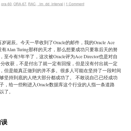
,
ora-60
,
ORA-67
,
RAC
,
_lm_dd_interval
|
1 Comment
岁诞辰。今天一早收到了Oracle的邮件，我的Oracle Ace
你没有Alan Turing那样的天才，那么想要成功只要靠后天的努
e，至今有5年半了，这次被Oracle评为Ace Director也是对自
一分收获，不是付出了就一定有回报，但是没有付出就一定
，但是能真正做到的并不多。很多人可能在坚持了一段时间
够坚持到底的人绝大部分都成功了。 不敢说自己已经成功
，给一些刚进入Oracle数据库这个行业的人指一条道路
以了。
)错误