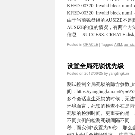
KFED-00320: Invalid block num1 = [
KFED-00320: Invalid block nu
由于当前磁盘组的AUSIZE不
AUSIZE的值的情况，有两个
信息： SUCCESS: CREATE diskgroup
Posted in
ORACLE
|
Tagged
ASM
,
au_siz
设置全局死锁优先级
Posted on
2012/06/25
by
yangtingkun
测试控制全局死锁的隐含参数_lm_
间：https://yangtingkun.
多个会话发生死锁的时候，无法指
环境而言，死锁的检查不在是内部的随机
死锁的检测时间。更重要的是，对
不同实例的检测死锁间隔不同，
秒，而实例2设置为30秒，那
例2上会话会被牺牲掉。 这是