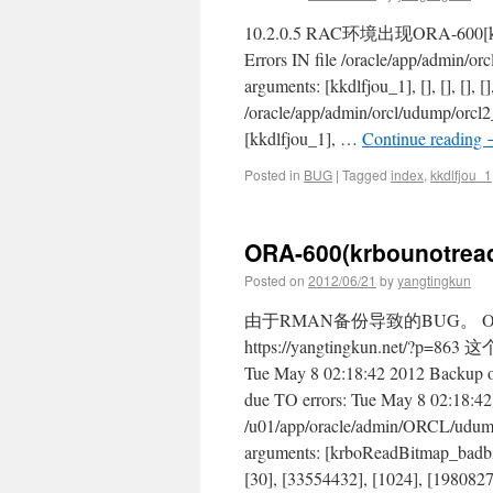
10.2.0.5 RAC环境出现ORA-600[k
Errors IN file /oracle/app/admin/o
arguments: [kkdlfjou_1], [], [], [], 
/oracle/app/admin/orcl/udump/
[kkdlfjou_1], …
Continue reading
Posted in
BUG
|
Tagged
index
,
kkdlfjou_1
ORA-600(krbounotre
Posted on
2012/06/21
by
yangtingkun
由于RMAN备份导致的BUG。 ORA-60
https://yangtingkun.n
Tue May 8 02:18:42 2012 Backup op
due TO errors: Tue May 8 02:18:42 
/u01/app/oracle/admin/ORCL/udump/
arguments: [krboReadBitmap_badbit
[30], [33554432], [1024], [19808