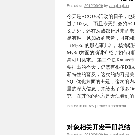
Posted on
2012/06/29
by
yangtingkun
今天是ACOUG活动的日子，也
过了100人，而且今天到会的ACE
文之外，还有从成都赶过来的老
是有种一见如故的感觉，可能和
《MySql的那点事儿》。杨海
MySql方面的演讲介绍了如何
高可用需求。 第二个是Kamus
要推出的今天，仍然有很多DBA
新特性的普及，这次的内容是关
SQL优化方面的主题，这次的
量的深入信息，并给出了很多Or
究，在其他的地方是无法看到的
Posted in
NEWS
|
Leave a comment
对象相关开发手册总结
Posted on
2012/06/29
by
yangtingkun