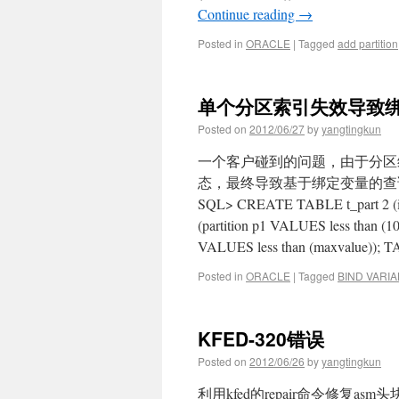
Continue reading
→
Posted in
ORACLE
|
Tagged
add partition
单个分区索引失效导致
Posted on
2012/06/27
by
yangtingkun
一个客户碰到的问题，由于分区维
态，最终导致基于绑定变量的查
SQL> CREATE TABLE t_part 2 (id 
(partition p1 VALUES less than (10
VALUES less than (maxvalue)); 
Posted in
ORACLE
|
Tagged
BIND VARI
KFED-320错误
Posted on
2012/06/26
by
yangtingkun
利用kfed的repair命令修复asm头块