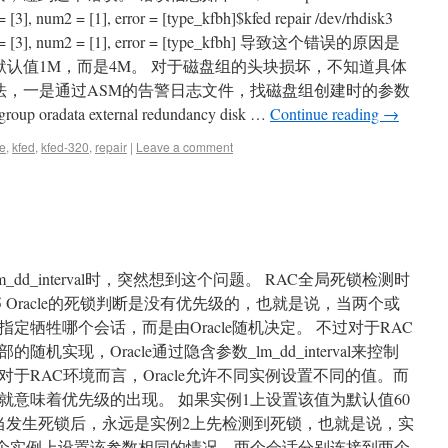
3], num2 = [1], error = [type_kfbh]$kfed repair /dev/rhdisk3
m1 = [3], num2 = [1], error = [type_kfbh] 导致这个错误的原因是
是默认值1M，而是4M。 对于磁盘组的头块损坏，不知道具体
方法，一是通过ASM的告警日志文件，找磁盘组创建时的参数
 oradata external redundancy disk …
Continue reading
→
e
,
kfed
,
kfed-320
,
repair
|
Leave a comment
dd_interval时，突然想到这个问题。 RAC全局死锁检测时
net/?p=955 Oracle的死锁判断是没有优先级的，也就是说，当两个或
定牺牲哪个会话，而是由Oracle随机决定。 不过对于RAC
实现，Oracle通过隐含参数_lm_dd_interval来控制
于RAC环境而言，Oracle允许不同实例设置不同的值。而
就意味着优先级的出现。 如果实例1上设置该值为默认值60
么当发生死锁后，永远是实例2上先检测到死锁，也就是说，实
两个实例上设置该参数相同的情况，两个会话分别连接到两个