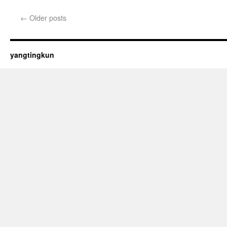
←
Older posts
yangtingkun