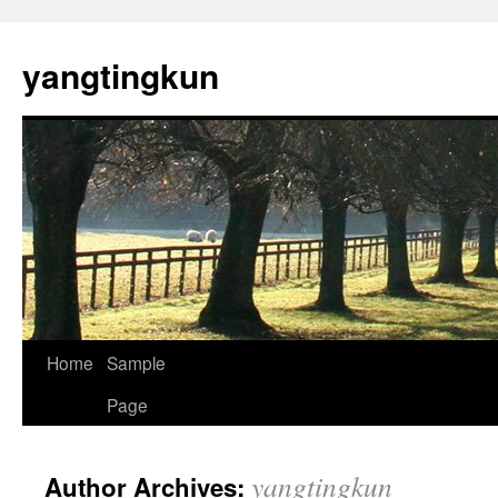
yangtingkun
Home
Sample
Page
yangtingkun
Author Archives: