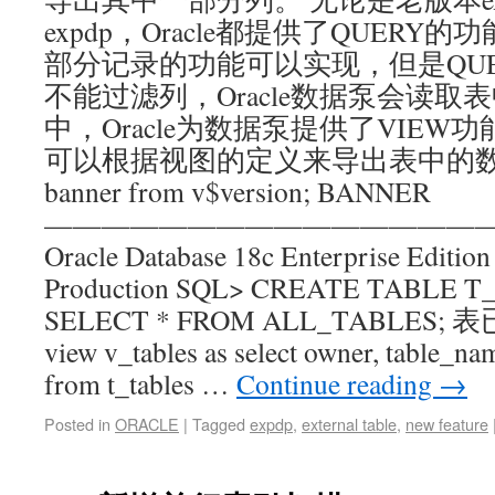
expdp，Oracle都提供了QUER
部分记录的功能可以实现，但是QU
不能过滤列，Oracle数据泵会读取表
中，Oracle为数据泵提供了VIE
可以根据视图的定义来导出表中的数据： S
banner from v$version; BANNER
———————————————
Oracle Database 18c Enterprise Edition 
Production SQL> CREATE TABLE T
SELECT * FROM ALL_TABLES; 表
view v_tables as select owner, table_n
from t_tables …
Continue reading
→
Posted in
ORACLE
|
Tagged
expdp
,
external table
,
new feature