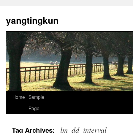
yangtingkun
Home
Sample
Page
_lm_dd_interval
Tag Archives: