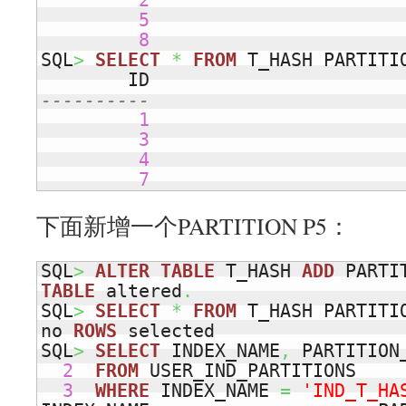
2
5
8
SQL
>
SELECT
*
FROM
 T_HASH PARTITI
----------
1
3
4
7
下面新增一个PARTITION P5：
SQL
>
ALTER
TABLE
 T_HASH 
ADD
TABLE
 altered
.
SQL
>
SELECT
*
FROM
 T_HASH PARTITI
no 
ROWS
 selected

SQL
>
SELECT
 INDEX_NAME
,
 PARTITION
2
FROM
 USER_IND_PARTITIONS

3
WHERE
 INDEX_NAME 
=
'IND_T_HA