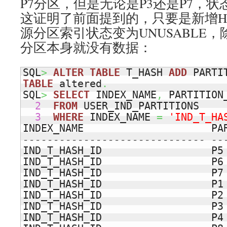
P7分区，但是无论是P3还是P7，状态
这证明了前面提到的，只要是新增H
源分区索引状态变为UNUSABLE
分区本身就没有数据：
SQL
>
ALTER
TABLE
 T_HASH 
ADD
TABLE
 altered
.
SQL
>
SELECT
 INDEX_NAME
,
 PARTITION
2
FROM
 USER_IND_PARTITIONS 

3
WHERE
 INDEX_NAME 
=
'IND_T_HA
INDEX_NAME                     PA
------------------------------ --
IND_T_HASH_ID                  P5 
IND_T_HASH_ID                  P6 
IND_T_HASH_ID                  P7 
IND_T_HASH_ID                  P1 
IND_T_HASH_ID                  P2 
IND_T_HASH_ID                  P3 
IND_T_HASH_ID                  P4 