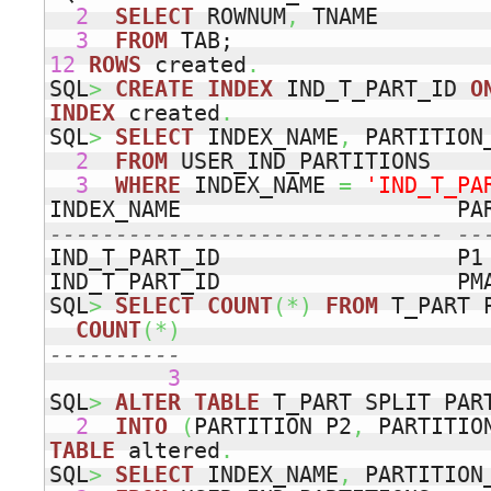
2
SELECT
 ROWNUM
,
 TNAME  

3
FROM
12
ROWS
 created
.
SQL
>
CREATE
INDEX
 IND_T_PART_ID 
O
INDEX
 created
.
SQL
>
SELECT
 INDEX_NAME
,
 PARTITION
2
FROM
 USER_IND_PARTITIONS

3
WHERE
 INDEX_NAME 
=
'IND_T_PA
INDEX_NAME                     PA
------------------------------ --
IND_T_PART_ID                  P1 
IND_T_PART_ID                  PMA
SQL
>
SELECT
COUNT
(
*
)
FROM
 T_PART 
COUNT
(
*
)
----------
3
SQL
>
ALTER
TABLE
 T_PART SPLIT PAR
2
INTO
(
PARTITION P2
,
 PARTITIO
TABLE
 altered
.
SQL
>
SELECT
 INDEX_NAME
,
 PARTITION