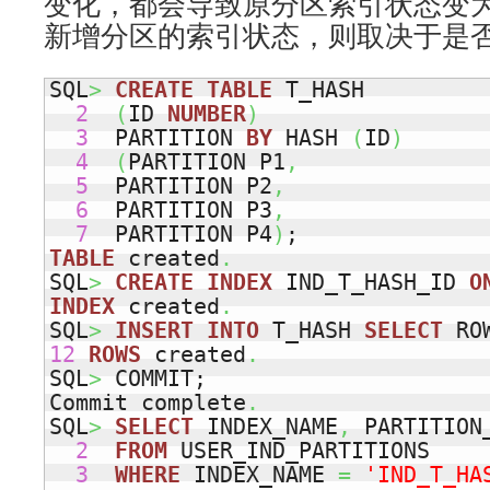
变化，都会导致原分区索引状态变为U
新增分区的索引状态，则取决于是
SQL
>
CREATE
TABLE
 T_HASH 

2
(
ID 
NUMBER
)
3
  PARTITION 
BY
 HASH 
(
ID
)
4
(
PARTITION P1
,
5
  PARTITION P2
,
6
  PARTITION P3
,
7
  PARTITION P4
)
TABLE
 created
.
SQL
>
CREATE
INDEX
 IND_T_HASH_ID 
O
INDEX
 created
.
SQL
>
INSERT
INTO
 T_HASH 
SELECT
 RO
12
ROWS
 created
.
SQL
>
 COMMIT;

Commit complete
.
SQL
>
SELECT
 INDEX_NAME
,
 PARTITION
2
FROM
 USER_IND_PARTITIONS

3
WHERE
 INDEX_NAME 
=
'IND_T_HA