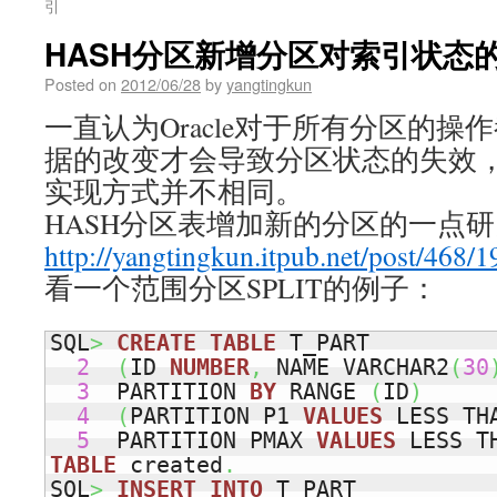
引
HASH分区新增分区对索引状态
Posted on
2012/06/28
by
yangtingkun
一直认为Oracle对于所有分区的
据的改变才会导致分区状态的失效，
实现方式并不相同。
HASH分区表增加新的分区的一点
http://yangtingkun.itpub.net/post/468/
看一个范围分区SPLIT的例子：
SQL
>
CREATE
TABLE
 T_PART 

2
(
ID 
NUMBER
,
 NAME VARCHAR2
(
30
3
  PARTITION 
BY
 RANGE 
(
ID
)
4
(
PARTITION P1 
VALUES
 LESS TH
5
  PARTITION PMAX 
VALUES
 LESS T
TABLE
 created
.
SQL
>
INSERT
INTO
 T_PART
