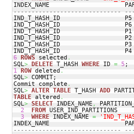
INDEX_NAME                     PA
------------------------------ --
IND_T_HASH_ID                  P5 
IND_T_HASH_ID                  P6 
IND_T_HASH_ID                  P1 
IND_T_HASH_ID                  P2 
IND_T_HASH_ID                  P3 
6
ROWS
 selected
.
SQL
>
DELETE
 T_HASH 
WHERE
 ID 
=
5
1
ROW
 deleted
.
SQL
>
 COMMIT;

Commit complete
.
SQL
>
ALTER
TABLE
 T_HASH 
ADD
TABLE
 altered
.
SQL
>
SELECT
 INDEX_NAME
,
 PARTITION
2
FROM
 USER_IND_PARTITIONS 

3
WHERE
 INDEX_NAME 
=
'IND_T_HA
INDEX_NAME                     PA
------------------------------ --