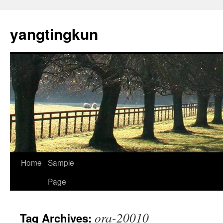
yangtingkun
Home
Sample
Page
ora-20010
Tag Archives: