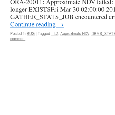
ORA-20011: Approximate NDV failed: 
longer EXISTSFri Mar 30 02:00:00 
GATHER_STATS_JOB encountered erro
Continue reading
→
Posted in
BUG
|
Tagged
11.2
,
Approximate NDV
,
DBMS_STAT
comment