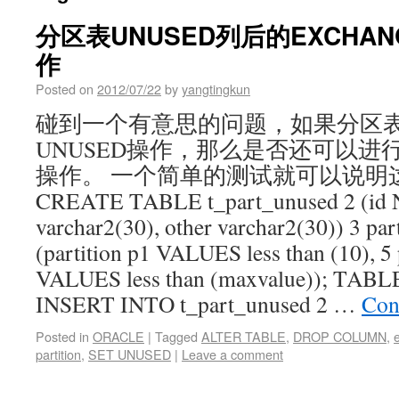
分区表UNUSED列后的EXCHANGE
作
Posted on
2012/07/22
by
yangtingkun
碰到一个有意思的问题，如果分区表
UNUSED操作，那么是否还可以进行
操作。 一个简单的测试就可以说明这
CREATE TABLE t_part_unused 2 (i
varchar2(30), other varchar2(30)) 3 par
(partition p1 VALUES less than (10), 5
VALUES less than (maxvalue)); TABLE
INSERT INTO t_part_unused 2 …
Con
Posted in
ORACLE
|
Tagged
ALTER TABLE
,
DROP COLUMN
,
partition
,
SET UNUSED
|
Leave a comment