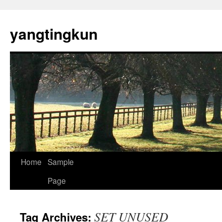
yangtingkun
Home
Sample
Page
SET UNUSED
Tag Archives: