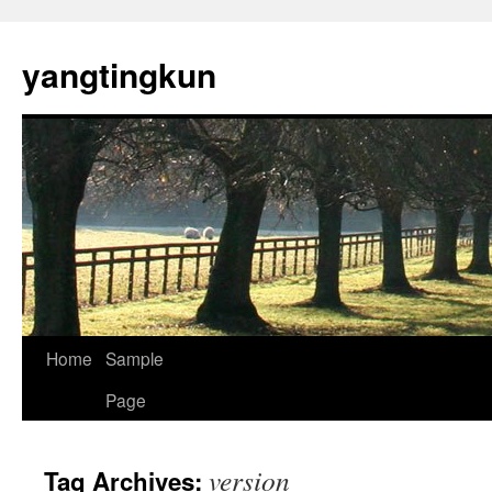
yangtingkun
Home
Sample
Page
version
Tag Archives: