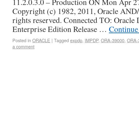
11.2.0.3.0 – Production ON Mon Apr 2
Copyright (c) 1982, 2011, Oracle AND/O
rights reserved. Connected TO: Orac
Enterprise Edition Release …
Continue
Posted in
ORACLE
|
Tagged
expdp
,
IMPDP
,
ORA-39000
,
ORA-
a comment