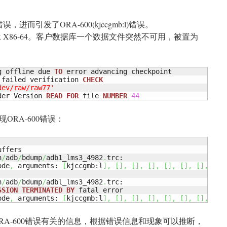
，进而引发了ORA-600(kjccgmb:l)错误。
Linux X86-64。客户数据库一个数据文件突然不可用，被置为
g offline due 
TO
 error advancing checkpoint

 failed verification 
CHECK
dev/raw/raw77'
der Version 
READ
FOR
 file 
NUMBER
44
RA-600错误：
ffers

n
/
adb
/
bdump
/
adb1_lms3_4982
.
trc:

ode
,
 arguments: 
[
kjccgmb:l
]
,
[
]
,
[
]
,
[
]
,
[
]
,
[
]
,
[
]
,
[
]
n
/
adb
/
bdump
/
adbl_lms3_4982
.
trc:

SSION
TERMINATED
BY
 fatal error

ode
,
 arguments: 
[
kjccgmb:l
]
,
[
]
,
[
]
,
[
]
,
[
]
,
[
]
,
[
]
,
[
]
RA-600错误有关的信息，根据错误信息和现象可以推断，