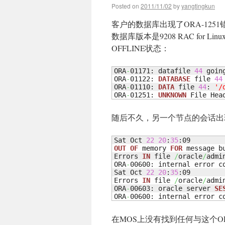
Posted on
2011/11/02
by
yangtingkun
客户的数据库出现了ORA-1251错误
数据库版本是9208 RAC for 
OFFLINE状态：
ORA
-
01171: datafile 
44
 goin
ORA
-
01122: 
DATABASE
 file 
44
ORA
-
01110: 
DATA
 file 
44
: 
'/
ORA
-
01251: 
UNKNOWN
 File Hea
随后不久，另一个节点的会话出现O
Sat Oct 
22
20
:
35
OUT
OF
 memory 
FOR
 message bu
Errors 
IN
 file 
/
oracle
/
admi
ORA
-
00600: internal error c
Sat Oct 
22
20
:
35
:09

Errors 
IN
 file 
/
oracle
/
admi
ORA
-
00603: oracle server 
SE
ORA
-
00600: internal error c
在MOS上没有找到任何与这个O