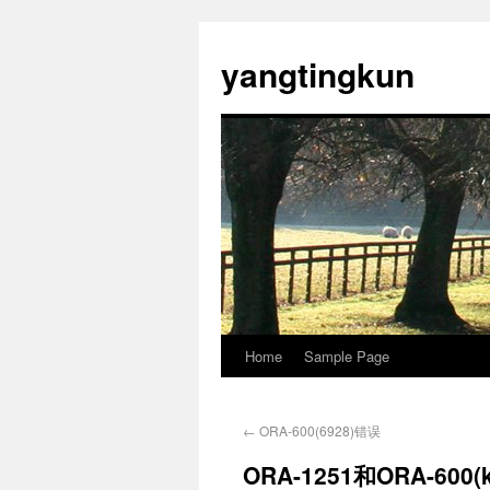
yangtingkun
Home
Sample Page
←
ORA-600(6928)错误
ORA-1251和ORA-600(